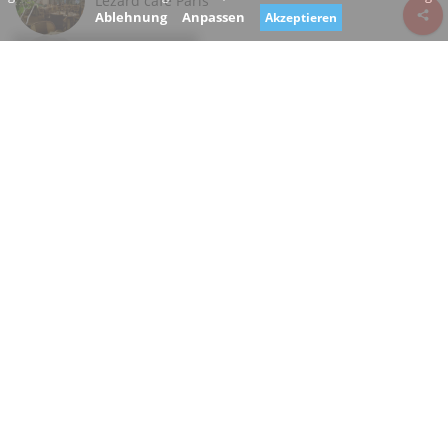
Lézard café Paris
Ablehnung
Anpassen
Akzeptieren
Review consent
Rue Étienne Marcel
75002 Paris Île-de-France
France
www.lezardcafe.com/
+33 1 42 33 22 73
Geschlossen
Sind Sie der Eigentümer dieses Unternehmens?
Schlagen Sie eine Änderung vor
RESTAURANTS, BAR