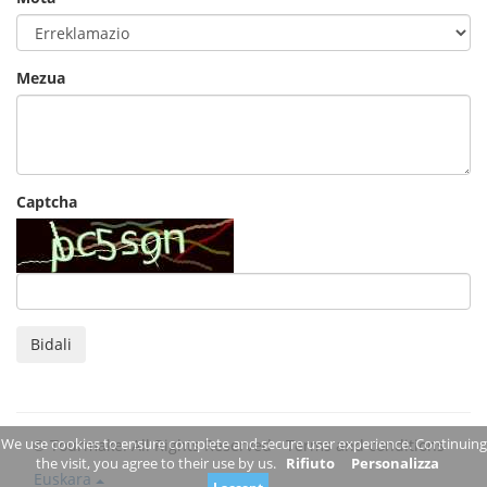
Mezua
Captcha
Bidali
We use cookies to ensure complete and secure user experience. Continuing
© Tourmake. All Rights Reserved -
Terms and conditions
the visit, you agree to their use by us.
Rifiuto
Personalizza
Euskara