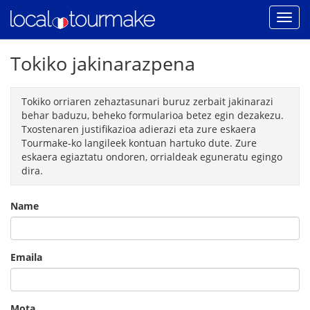
Tokiko jakinarazpena
Tokiko orriaren zehaztasunari buruz zerbait jakinarazi
behar baduzu, beheko formularioa betez egin dezakezu.
Txostenaren justifikazioa adierazi eta zure eskaera
Tourmake-ko langileek kontuan hartuko dute. Zure
eskaera egiaztatu ondoren, orrialdeak eguneratu egingo
dira.
Name
Emaila
Mota