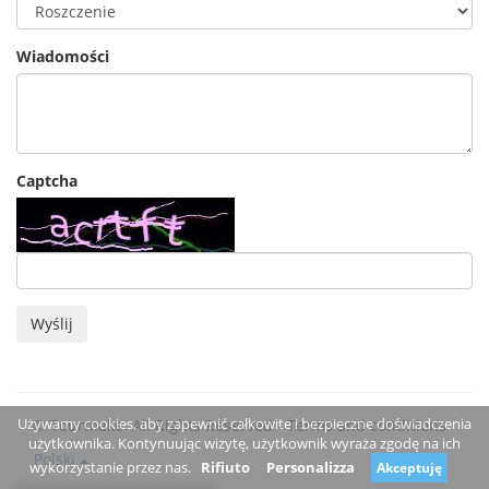
Wiadomości
Captcha
Wyślij
Używamy cookies, aby zapewnić całkowite i bezpieczne doświadczenia
© Tourmake. All Rights Reserved -
Terms and conditions
użytkownika. Kontynuując wizytę, użytkownik wyraża zgodę na ich
Polski
wykorzystanie przez nas.
Rifiuto
Personalizza
Akceptuję