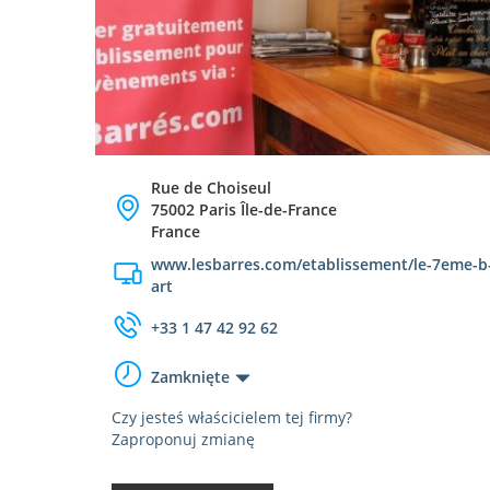
Rue de Choiseul
75002 Paris Île-de-France
France
www.lesbarres.com/etablissement/le-7eme-b
art
+33 1 47 42 92 62
Zamknięte
Czy jesteś właścicielem tej firmy?
Zaproponuj zmianę