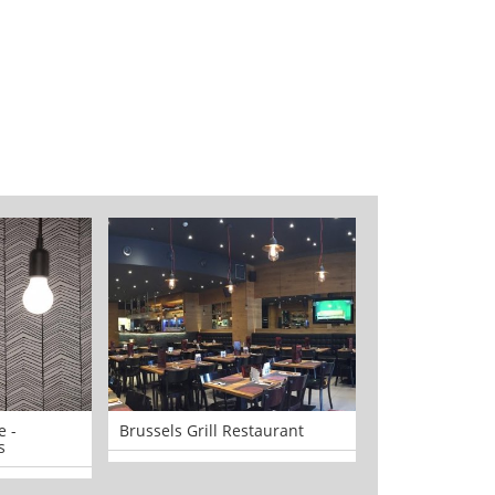
 -
Brussels Grill Restaurant
BFC - Best Fis
s