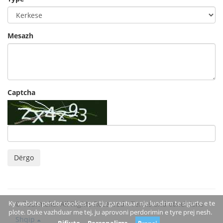
Mesazh
Captcha
Dërgo
Ky website perdor cookies per tju garantuar nje lundrim te sigurte e te
© Tourmake. All Rights Reserved -
Terms and conditions
plote. Duke vazhduar me tej, ju aprovoni perdorimin e tyre prej nesh.
Shqip