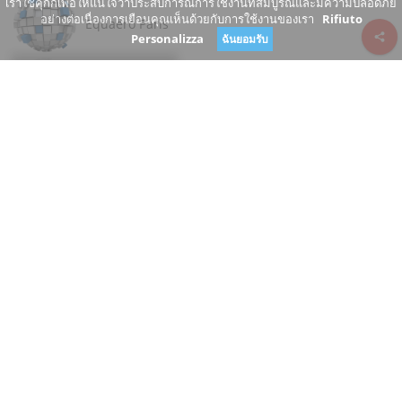
เราใช้คุกกี้เพื่อให้แน่ใจว่าประสบการณ์การใช้งานที่สมบูรณ์และมีความปลอดภัย
อย่างต่อเนื่องการเยือนคุณเห็นด้วยกับการใช้งานของเรา
Rifiuto
Equaero Paris
Personalizza
ฉันยอมรับ
Review consent
Avenue de l'Opéra
75001 Paris Île-de-France
France
www.equaero.com/
+33 1 75 57 86 37
ปิด
คุณเป็นเจ้าของธุรกิจนี้หรือไม่?
แนะนำการเปลี่ยนแปลง
ขึ้น