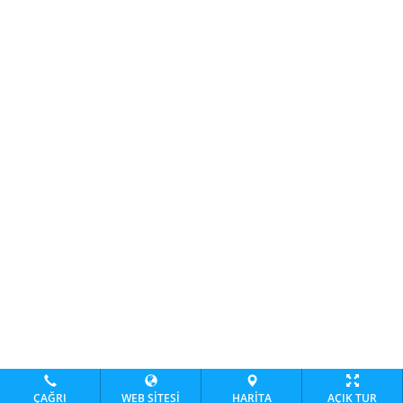
ÇAĞRI
WEB SITESI
HARITA
AÇIK TUR