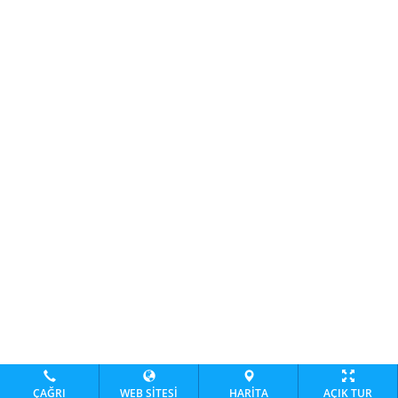
ÇAĞRI
WEB SITESI
HARITA
AÇIK TUR