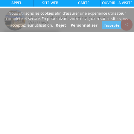
APPEL
SITE WEB
CARTE
OUVRIR LA VISITE
Nous utilisons les cookies afin d'assurer une expérience utilisateur
Alnar. Car electronics and car mechanics
complète et sécure. En poursuivant votre navigation sur ce site, vous
Warszawa
acceptez leur utilisation.
Rejet
Personnaliser
J'accepte
Review consent
Dęblińska
04-187 Warszawa mazowieckie
Poland
www.alnar.com.pl/
+48 790 025 314
Fermé
Êtes-vous le propriétaire de cette entreprise?
Suggérer une modification
RÉPARATION DE VOITURES