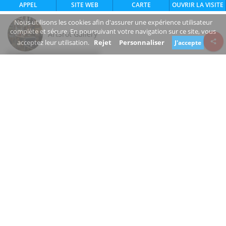
APPEL
SITE WEB
CARTE
OUVRIR LA VISITE
Nous utilisons les cookies afin d'assurer une expérience utilisateur
complète et sécure. En poursuivant votre navigation sur ce site, vous
ArtŠrot Gallery
acceptez leur utilisation.
Rejet
Personnaliser
J'accepte
Review consent
Karadžičova
811 07 Bratislavský kraj
Slovakia
www.artsrot.sk/
+421 905 611 986
Fermé
Êtes-vous le propriétaire de cette entreprise?
Suggérer une modification
MAGASIN D'ARTICLES MÉNAGERS, BOUTIQUE