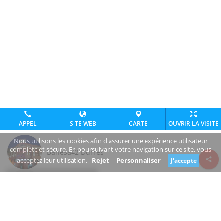
APPEL
SITE WEB
CARTE
OUVRIR LA VISITE
Nous utilisons les cookies afin d'assurer une expérience utilisateur
complète et sécure. En poursuivant votre navigation sur ce site, vous
Banesa42 Durrës
acceptez leur utilisation.
Rejet
Personnaliser
J'accepte
Review consent
www.facebook.com/banesa42
+355 69 213 1448