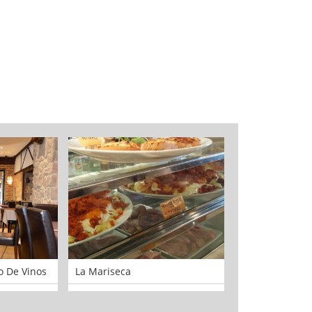
o De Vinos
La Mariseca
OH!PELUQUER