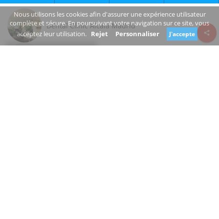
Nous utilisons les cookies afin d'assurer une expérience utilisateur
complète et sécure. En poursuivant votre navigation sur ce site, vous
Dental Clinic Alcalá Madrid
acceptez leur utilisation.
Rejet
Personnaliser
J'accepte
Review consent
C/ Bocángel
28028 Madrid Comunidad de Madrid
Spain
www.clinicadentalalcala.com/
+34 913 56 60 77
Fermé
Êtes-vous le propriétaire de cette entreprise?
Suggérer une modification
DENTISTES