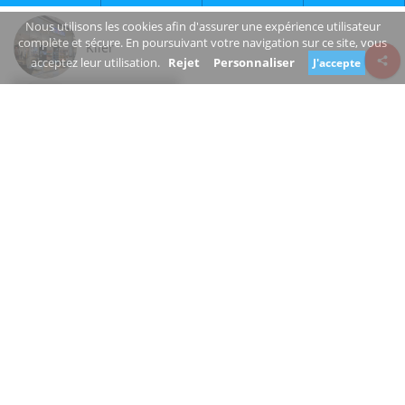
Nous utilisons les cookies afin d'assurer une expérience utilisateur
complète et sécure. En poursuivant votre navigation sur ce site, vous
Klier
acceptez leur utilisation.
Rejet
Personnaliser
J'accepte
Review consent
Pribinova
811 09 Bratislavský kraj
Slovakia
www.eurovea.sk/zoznam-obchodov/frisor-klier
+421 2/381 223 35
Ouvert
Êtes-vous le propriétaire de cette entreprise?
Suggérer une modification
COIFFEUR