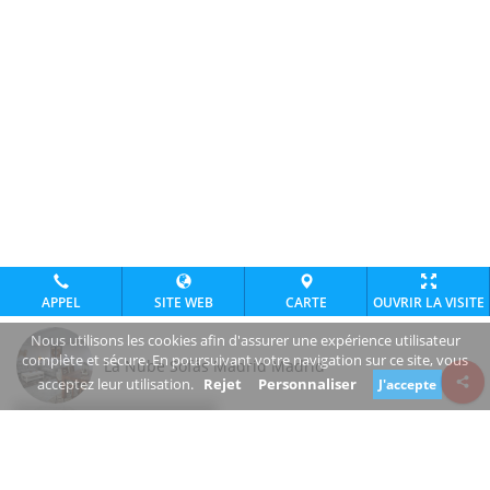
APPEL
SITE WEB
CARTE
OUVRIR LA VISITE
Nous utilisons les cookies afin d'assurer une expérience utilisateur
complète et sécure. En poursuivant votre navigation sur ce site, vous
La Nube Sofás Madrid Madrid
acceptez leur utilisation.
Rejet
Personnaliser
J'accepte
Review consent
www.lanube-sofas.com/