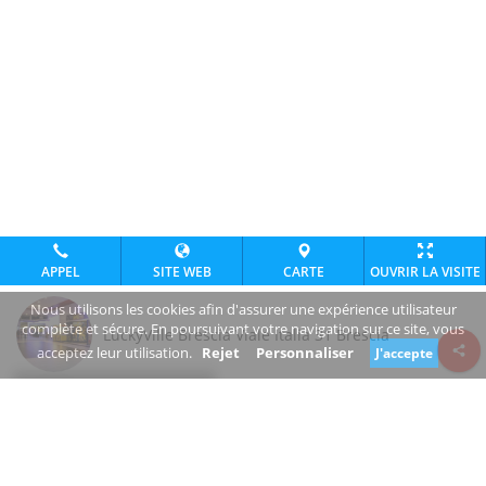
APPEL
SITE WEB
CARTE
OUVRIR LA VISITE
Nous utilisons les cookies afin d'assurer une expérience utilisateur
complète et sécure. En poursuivant votre navigation sur ce site, vous
LuckyVille Brescia Viale Italia 31 Brescia
acceptez leur utilisation.
Rejet
Personnaliser
J'accepte
Review consent
luckyville.it/
+39 030 294 3779