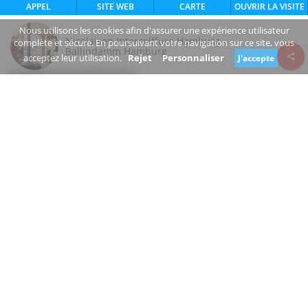
APPEL
SITE WEB
CARTE
OUVRIR LA VISITE
Nous utilisons les cookies afin d'assurer une expérience utilisateur
Nicolaisen Intercoiffure Hamburg -
complète et sécure. En poursuivant votre navigation sur ce site, vous
Ballindamm Hamburg
acceptez leur utilisation.
Rejet
Personnaliser
J'accepte
Review consent
Ballindamm
20095 Hamburg Hamburg
Germany
www.nicolaisen-hamburg.de/
+49 40 40185969
Ouvert
Êtes-vous le propriétaire de cette entreprise?
Suggérer une modification
COIFFEUR