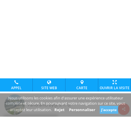
APPEL
SITE WEB
CARTE
OUVRIR LA VISITE
Nous utilisons les cookies afin d'assurer une expérience utilisateur
complète et sécure. En poursuivant votre navigation sur ce site, vous
Panorama byty, s. r. o.
acceptez leur utilisation.
Rejet
Personnaliser
J'accepte
Review consent
Dvořákovo nábrežie