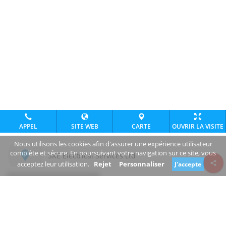
APPEL
SITE WEB
CARTE
OUVRIR LA VISITE
Nous utilisons les cookies afin d'assurer une expérience utilisateur
complète et sécure. En poursuivant votre navigation sur ce site, vous
SKE Electrical Services Ltd
acceptez leur utilisation.
Rejet
Personnaliser
J'accepte
Review consent
www.ske.ie/
+353 1 464 2794