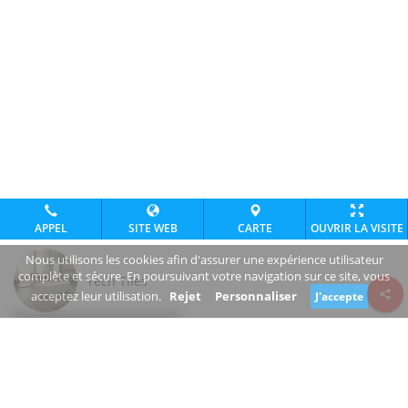
APPEL
SITE WEB
CARTE
OUVRIR LA VISITE
Nous utilisons les cookies afin d'assurer une expérience utilisateur
complète et sécure. En poursuivant votre navigation sur ce site, vous
Tech Tiles
acceptez leur utilisation.
Rejet
Personnaliser
J'accepte
Review consent
techtiles.ie/
+353 1 412 3893